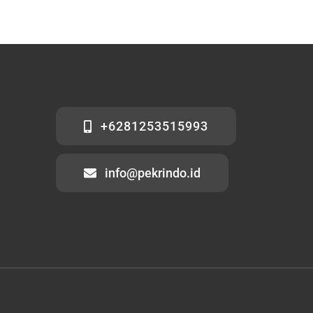
+6281253515993
info@pekrindo.id